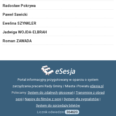
Radosław Pokrywa
Paweł Sawicki
Ewelina SZYNKLER
Jadwiga WOJDA-ELBRAH
Roman ZAWADA
Portal informacyjny przygotowany w oparciu o system
zarządzania pracami Rady Gminy / Miasta i Powiatu
eSesja.pl
Polecamy:
System do zdalnych głosowań
|
Transmisje z obrad
sesji
|
Napisy do filmów z sesji
|
System dla sygnalistów
|
System do sprzedaży biletów
Licznik odwiedzin
364620