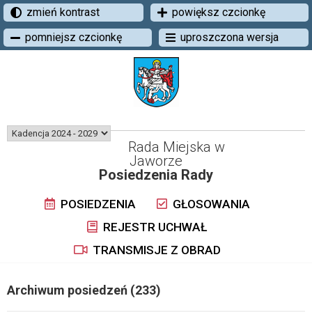
zmień kontrast
powiększ czcionkę
pomniejsz czcionkę
uproszczona wersja
Rada Miejska w
Jaworze
Posiedzenia Rady
POSIEDZENIA
GŁOSOWANIA
REJESTR UCHWAŁ
TRANSMISJE Z OBRAD
Archiwum posiedzeń (233)