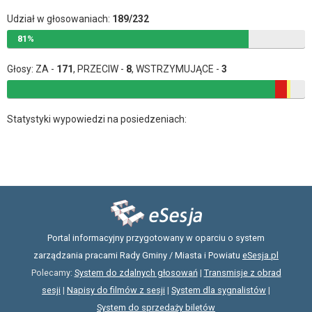
Udział w głosowaniach:
189/232
81%
Głosy: ZA -
171
, PRZECIW -
8
, WSTRZYMUJĄCE -
3
Statystyki wypowiedzi na posiedzeniach:
Portal informacyjny przygotowany w oparciu o system
zarządzania pracami Rady Gminy / Miasta i Powiatu
eSesja.pl
Polecamy:
System do zdalnych głosowań
|
Transmisje z obrad
sesji
|
Napisy do filmów z sesji
|
System dla sygnalistów
|
System do sprzedaży biletów