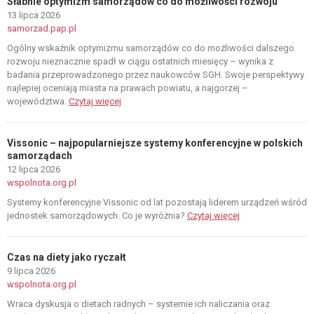
Słabnie optymizm samorządów co do możliwości rozwoju
13 lipca 2026
samorzad.pap.pl
Ogólny wskaźnik optymizmu samorządów co do możliwości dalszego
rozwoju nieznacznie spadł w ciągu ostatnich miesięcy – wynika z
badania przeprowadzonego przez naukowców SGH. Swoje perspektywy
najlepiej oceniają miasta na prawach powiatu, a najgorzej –
województwa.
Czytaj więcej
Vissonic – najpopularniejsze systemy konferencyjne w polskich
samorządach
12 lipca 2026
wspolnota.org.pl
Systemy konferencyjne Vissonic od lat pozostają liderem urządzeń wśród
jednostek samorządowych. Co je wyróżnia?
Czytaj więcej
Czas na diety jako ryczałt
9 lipca 2026
wspolnota.org.pl
Wraca dyskusja o dietach radnych – systemie ich naliczania oraz