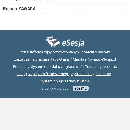
Roman ZAWADA
Portal informacyjny przygotowany w oparciu o system
zarządzania pracami Rady Gminy / Miasta i Powiatu
eSesja.pl
Polecamy:
System do zdalnych głosowań
|
Transmisje z obrad
sesji
|
Napisy do filmów z sesji
|
System dla sygnalistów
|
System do sprzedaży biletów
Licznik odwiedzin
363812