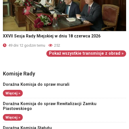
XXVII Sesja Rady Miejskiej w dniu 18 czerwca 2026
49 dni 12 godzin temu
252
Pokaż wszystkie transmisje z obrad »
Komisje Rady
Doraźna Komisja do spraw murali
Więcej »
Doraźna Komisja do spraw Rewitalizacji Zamku
Piastowskiego
Więcej »
Doraźna Komisja Statutu