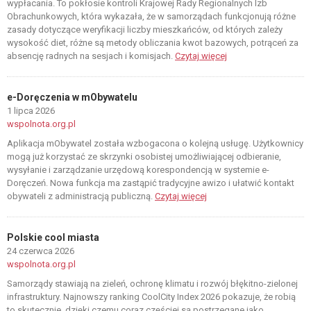
wypłacania. To pokłosie kontroli Krajowej Rady Regionalnych Izb
Obrachunkowych, która wykazała, że w samorządach funkcjonują różne
zasady dotyczące weryfikacji liczby mieszkańców, od których zależy
wysokość diet, różne są metody obliczania kwot bazowych, potrąceń za
absencję radnych na sesjach i komisjach.
Czytaj więcej
e-Doręczenia w mObywatelu
1 lipca 2026
wspolnota.org.pl
Aplikacja mObywatel została wzbogacona o kolejną usługę. Użytkownicy
mogą już korzystać ze skrzynki osobistej umożliwiającej odbieranie,
wysyłanie i zarządzanie urzędową korespondencją w systemie e-
Doręczeń. Nowa funkcja ma zastąpić tradycyjne awizo i ułatwić kontakt
obywateli z administracją publiczną.
Czytaj więcej
Polskie cool miasta
24 czerwca 2026
wspolnota.org.pl
Samorządy stawiają na zieleń, ochronę klimatu i rozwój błękitno-zielonej
infrastruktury. Najnowszy ranking CoolCity Index 2026 pokazuje, że robią
to skutecznie, dzięki czemu coraz częściej są postrzegane jako