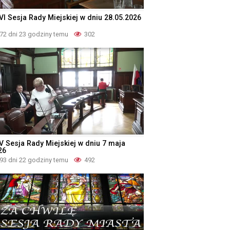
VI Sesja Rady Miejskiej w dniu 28.05.2026
72 dni 23 godziny temu
302
V Sesja Rady Miejskiej w dniu 7 maja
26
93 dni 22 godziny temu
492