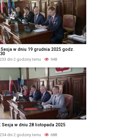
 Sesja w dniu 19 grudnia 2025 godz.
:30
233 dni 2 godziny temu
948
X Sesja w dniu 28 listopada 2025
254 dni 2 godziny temu
688