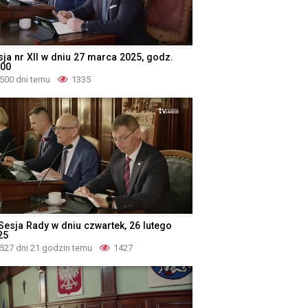
sja nr XII w dniu 27 marca 2025, godz.
:00
500 dni temu
1335
 Sesja Rady w dniu czwartek, 26 lutego
25
527 dni 21 godzin temu
1427