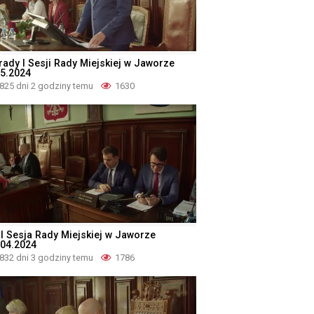
rady I Sesji Rady Miejskiej w Jaworze
05.2024
825 dni 2 godziny temu
1630
II Sesja Rady Miejskiej w Jaworze
.04.2024
832 dni 3 godziny temu
1786