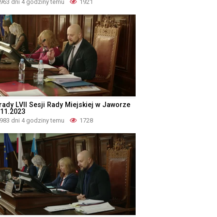
963 dni 4 godziny temu
1921
rady LVII Sesji Rady Miejskiej w Jaworze
.11.2023
983 dni 4 godziny temu
1728