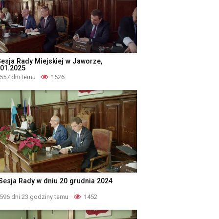
Sesja Rady Miejskiej w Jaworze,
.01.2025
557 dni temu
1526
 Sesja Rady w dniu 20 grudnia 2024
596 dni 23 godziny temu
1452