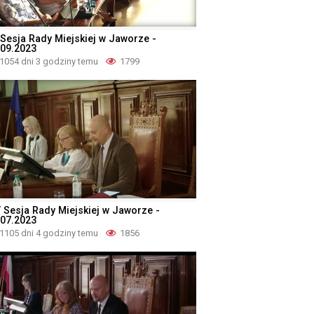
 Sesja Rady Miejskiej w Jaworze -
.09.2023
1054 dni 3 godziny temu
1799
V Sesja Rady Miejskiej w Jaworze -
.07.2023
1105 dni 4 godziny temu
1856