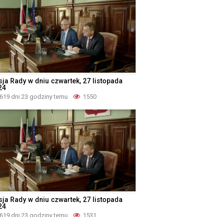
sja Rady w dniu czwartek, 27 listopada
24
619 dni 23 godziny temu
1550
sja Rady w dniu czwartek, 27 listopada
24
619 dni 23 godziny temu
1531