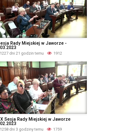
Sesja Rady Miejskiej w Jaworze -
.03.2023
1227 dni 21 godzin temu
1912
IX Sesja Rady Miejskiej w Jaworze
.02.2023
1258 dni 3 godziny temu
1759