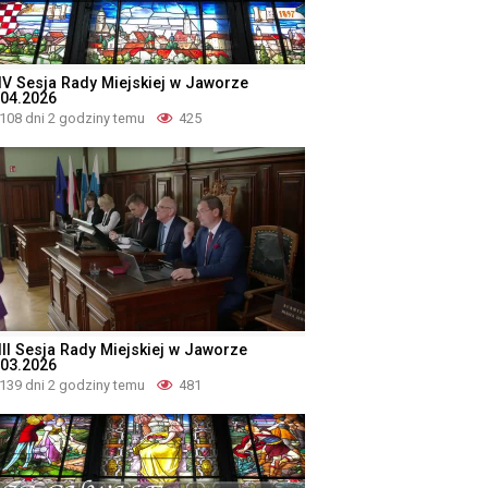
IV Sesja Rady Miejskiej w Jaworze
.04.2026
108 dni 2 godziny temu
425
III Sesja Rady Miejskiej w Jaworze
.03.2026
139 dni 2 godziny temu
481