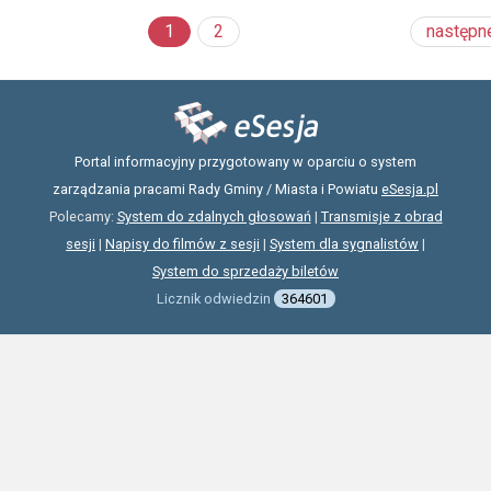
1
2
następn
Portal informacyjny przygotowany w oparciu o system
zarządzania pracami Rady Gminy / Miasta i Powiatu
eSesja.pl
Polecamy:
System do zdalnych głosowań
|
Transmisje z obrad
sesji
|
Napisy do filmów z sesji
|
System dla sygnalistów
|
System do sprzedaży biletów
Licznik odwiedzin
364601