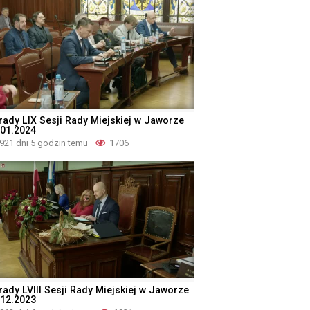
rady LIX Sesji Rady Miejskiej w Jaworze
.01.2024
921 dni 5 godzin temu
1706
rady LVIII Sesji Rady Miejskiej w Jaworze
.12.2023