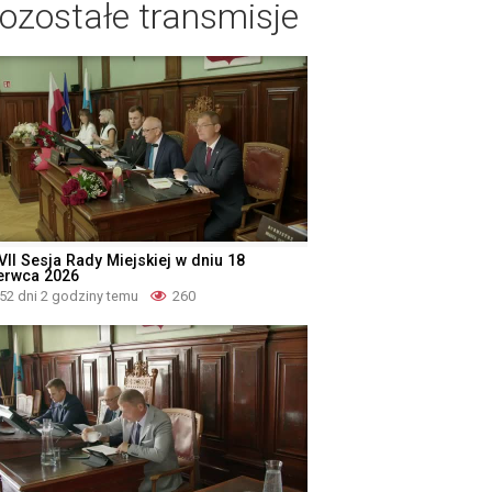
ozostałe transmisje
VII Sesja Rady Miejskiej w dniu 18
erwca 2026
52 dni 2 godziny temu
260