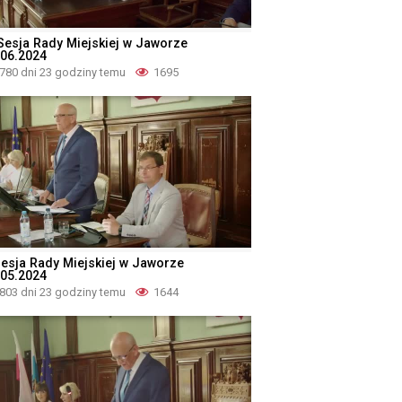
I Sesja Rady Miejskiej w Jaworze
.06.2024
780 dni 23 godziny temu
1695
 Sesja Rady Miejskiej w Jaworze
.05.2024
803 dni 23 godziny temu
1644