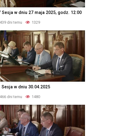
V Sesja w dniu 27 maja 2025, godz. 12:00
439 dni temu
1329
I Sesja w dniu 30.04.2025
466 dni temu
1480