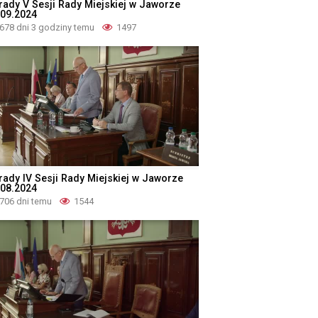
rady V Sesji Rady Miejskiej w Jaworze
.09.2024
678 dni 3 godziny temu
1497
rady IV Sesji Rady Miejskiej w Jaworze
.08.2024
706 dni temu
1544