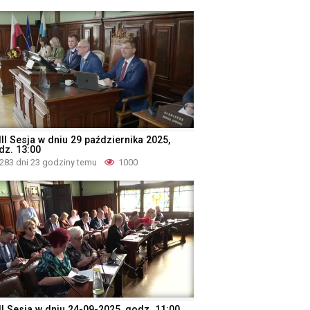
II Sesja w dniu 29 października 2025,
dz. 13:00
283 dni 23 godziny temu
1000
II Sesja w dniu 24-09-2025, godz. 11:00