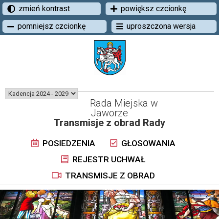
zmień kontrast
powiększ czcionkę
pomniejsz czcionkę
uproszczona wersja
Rada Miejska w
Jaworze
Transmisje z obrad Rady
POSIEDZENIA
GŁOSOWANIA
REJESTR UCHWAŁ
TRANSMISJE Z OBRAD