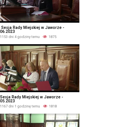
II Sesja Rady Miejskiej w Jaworze -
.06.2023
1153 dni 4 godziny temu
1875
I Sesja Rady Miejskiej w Jaworze -
.05.2023
1167 dni 1 godzinę temu
1818