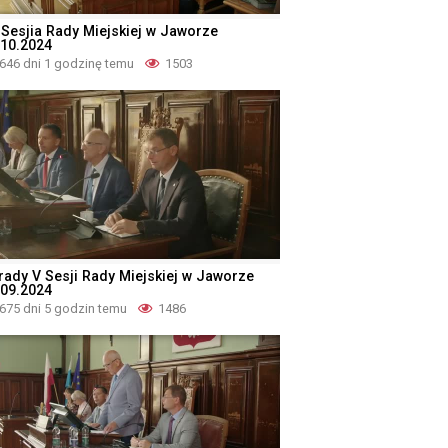
I Sesjia Rady Miejskiej w Jaworze
.10.2024
646 dni 1 godzinę temu
1503
rady V Sesji Rady Miejskiej w Jaworze
.09.2024
675 dni 5 godzin temu
1486