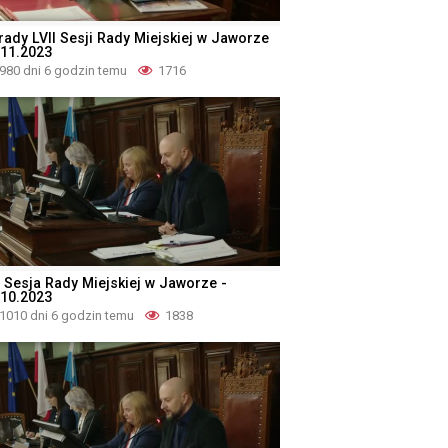
rady LVII Sesji Rady Miejskiej w Jaworze
.11.2023
980 dni 6 godzin temu
1716
I Sesja Rady Miejskiej w Jaworze -
.10.2023
1010 dni 6 godzin temu
1838