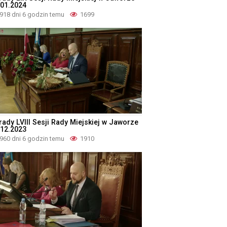
.01.2024
918 dni 6 godzin temu
1699
rady LVIII Sesji Rady Miejskiej w Jaworze
.12.2023
960 dni 6 godzin temu
1910