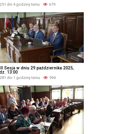
251 dni 4 godziny temu
679
II Sesja w dniu 29 października 2025,
dz. 13:00
281 dni 1 godzinę temu
994