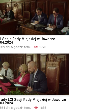
II Sesja Rady Miejskiej w Jaworze
.04.2024
829 dni 5 godzin temu
1778
rady LXI Sesji Rady Miejskiej w Jaworze
.03.2024
864 dni 6 godzin temu
1638