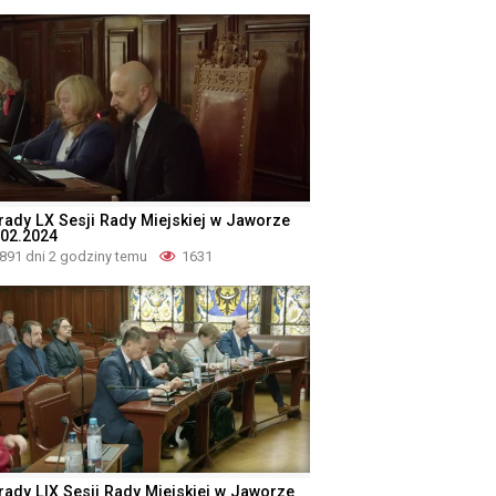
rady LX Sesji Rady Miejskiej w Jaworze
.02.2024
891 dni 2 godziny temu
1631
rady LIX Sesji Rady Miejskiej w Jaworze