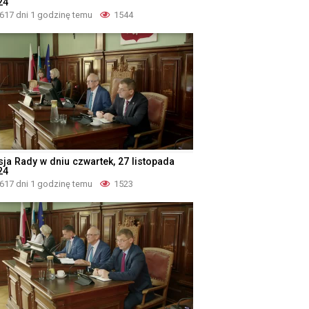
24
617 dni 1 godzinę temu
1544
sja Rady w dniu czwartek, 27 listopada
24
617 dni 1 godzinę temu
1523