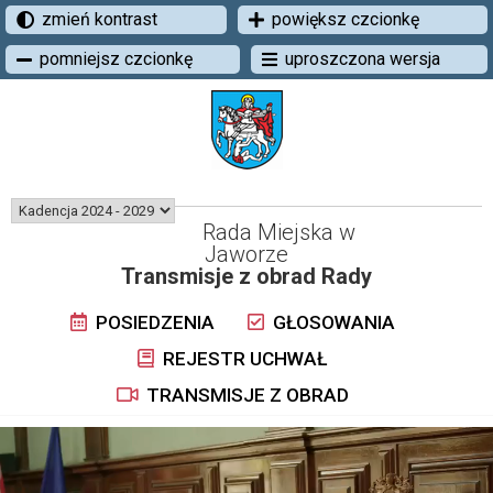
zmień kontrast
powiększ czcionkę
pomniejsz czcionkę
uproszczona wersja
Rada Miejska w
Jaworze
Transmisje z obrad Rady
POSIEDZENIA
GŁOSOWANIA
REJESTR UCHWAŁ
TRANSMISJE Z OBRAD