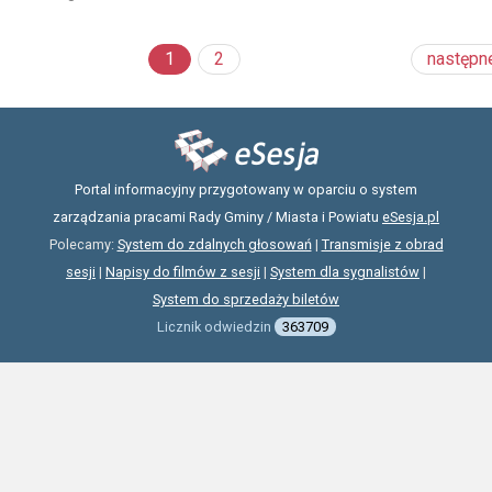
1
2
następn
Portal informacyjny przygotowany w oparciu o system
zarządzania pracami Rady Gminy / Miasta i Powiatu
eSesja.pl
Polecamy:
System do zdalnych głosowań
|
Transmisje z obrad
sesji
|
Napisy do filmów z sesji
|
System dla sygnalistów
|
System do sprzedaży biletów
Licznik odwiedzin
363709