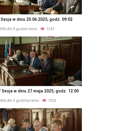
 Sesja w dniu 20.06.2025, godz. 09:02
395 dni 5 godzin temu
1247
V Sesja w dniu 27 maja 2025, godz. 12:00
436 dni 2 godziny temu
1323