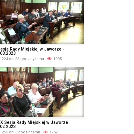
Sesja Rady Miejskiej w Jaworze -
.03.2023
1224 dni 23 godziny temu
1905
IX Sesja Rady Miejskiej w Jaworze
.02.2023
1255 dni 5 godzin temu
1752