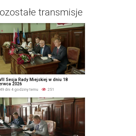
ozostałe transmisje
VII Sesja Rady Miejskiej w dniu 18
erwca 2026
49 dni 4 godziny temu
251