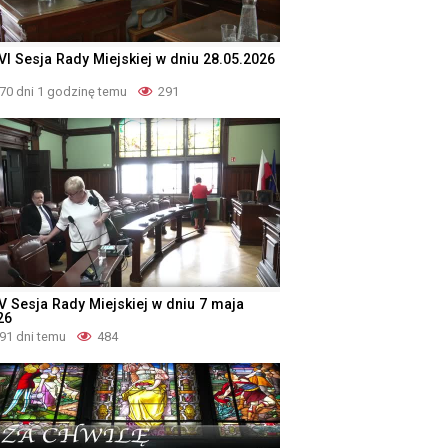
VI Sesja Rady Miejskiej w dniu 28.05.2026
70 dni 1 godzinę temu
291
V Sesja Rady Miejskiej w dniu 7 maja
26
91 dni temu
484