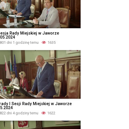
 Sesja Rady Miejskiej w Jaworze
.05.2024
801 dni 1 godzinę temu
1635
rady I Sesji Rady Miejskiej w Jaworze
05.2024
822 dni 4 godziny temu
1622