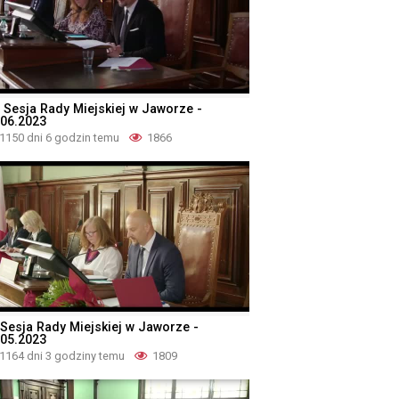
II Sesja Rady Miejskiej w Jaworze -
.06.2023
1150 dni 6 godzin temu
1866
I Sesja Rady Miejskiej w Jaworze -
.05.2023
1164 dni 3 godziny temu
1809