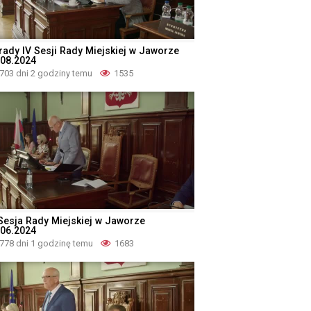
rady IV Sesji Rady Miejskiej w Jaworze
.08.2024
703 dni 2 godziny temu
1535
I Sesja Rady Miejskiej w Jaworze
.06.2024
778 dni 1 godzinę temu
1683