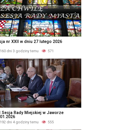
sja nr XXII w dniu 27 lutego 2026
160 dni 3 godziny temu
571
I Sesja Rady Miejskiej w Jaworze
.01.2026
192 dni 4 godziny temu
555