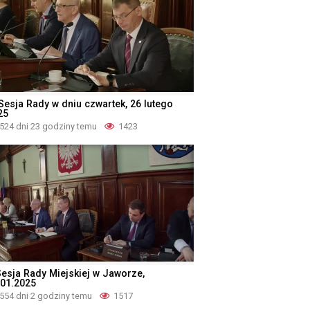
 Sesja Rady w dniu czwartek, 26 lutego
25
524 dni 23 godziny temu
1423
Sesja Rady Miejskiej w Jaworze,
.01.2025
554 dni 2 godziny temu
1517