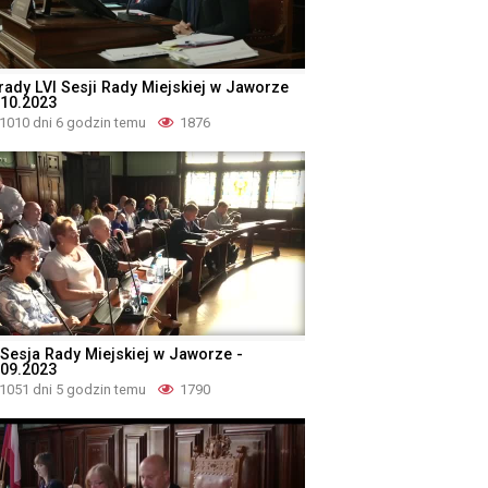
rady LVI Sesji Rady Miejskiej w Jaworze
.10.2023
1010 dni 6 godzin temu
1876
 Sesja Rady Miejskiej w Jaworze -
.09.2023
1051 dni 5 godzin temu
1790