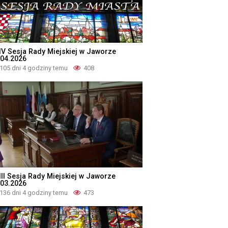
IV Sesja Rady Miejskiej w Jaworze
.04.2026
105 dni 4 godziny temu
408
III Sesja Rady Miejskiej w Jaworze
.03.2026
136 dni 4 godziny temu
473