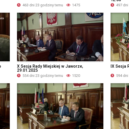
463 dni 23 godziny temu
1475
497 dni
o
X Sesja Rady Miejskiej w Jaworze,
IX Sesja 
29.01.2025
554 dni 23 godziny temu
1520
594 dni