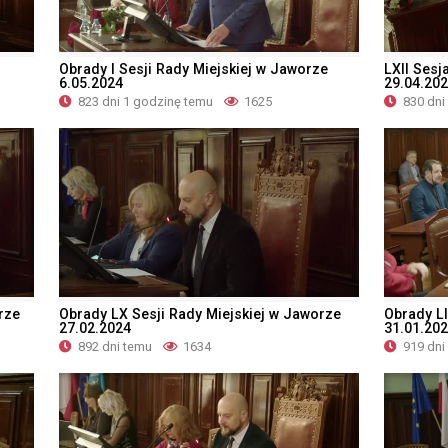
Obrady I Sesji Rady Miejskiej w Jaworze
LXII Sesj
6.05.2024
29.04.20
823 dni 1 godzinę temu
1625
830 dni
rze
Obrady LX Sesji Rady Miejskiej w Jaworze
Obrady LI
27.02.2024
31.01.20
892 dni temu
1634
919 dni