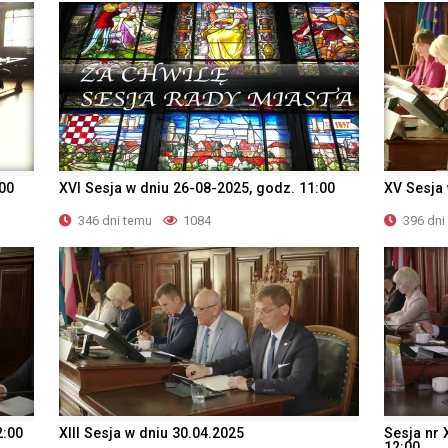
:00
XVI Sesja w dniu 26-08-2025, godz. 11:00
XV Sesja 
346 dni temu
1084
396 dni
2:00
XIII Sesja w dniu 30.04.2025
Sesja nr 
12:00