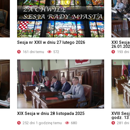
Sesja nr XXII w dniu 27 lutego 2026
XXI Sesja
26.01.20
161 dni temu
572
193 dni
XIX Sesja w dniu 28 listopada 2025
XVIII Ses
godz. 13
252 dni 1 godzinę temu
680
281 dni