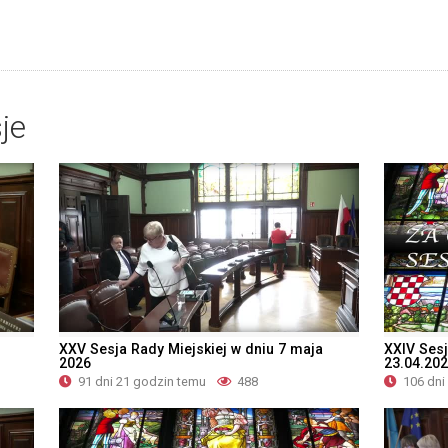
je
XXV Sesja Rady Miejskiej w dniu 7 maja
XXIV Sesj
2026
23.04.20
91 dni 21 godzin temu
488
106 dni