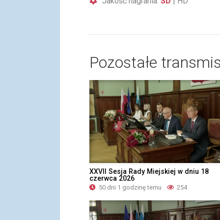
Jakość nagrania:
SD
|
HD
Pozostałe transmis
XXVII Sesja Rady Miejskiej w dniu 18
czerwca 2026
50 dni 1 godzinę temu
254