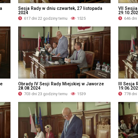
da
Sesja Rady w dniu czwartek, 27 listopada
VII Sesji
2024
29.10.20
617 dni 22 godziny temu
1525
646 dni
ze
Obrady IV Sesji Rady Miejskiej w Jaworze
III Sesja
28.08.2024
19.06.20
703 dni 23 godziny temu
1539
778 dni