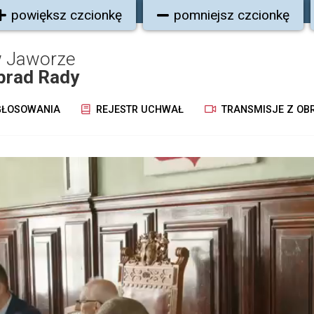
powiększ czcionkę
pomniejsz czcionkę
w Jaworze
brad Rady
ŁOSOWANIA
REJESTR UCHWAŁ
TRANSMISJE Z OB