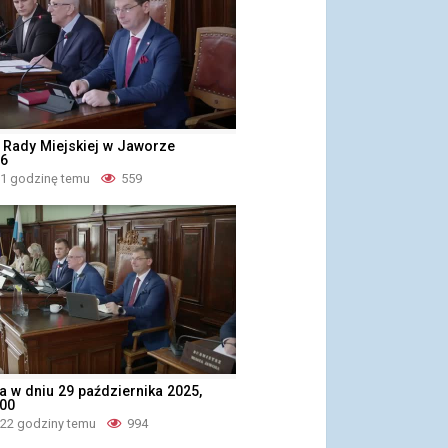
 Rady Miejskiej w Jaworze
26
 1 godzinę temu
559
ja w dniu 29 października 2025,
:00
 22 godziny temu
994