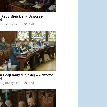
a Rady Miejskiej w Jaworze
24
 2 godziny temu
1780
X Sesji Rady Miejskiej w Jaworze
24
 3 godziny temu
1700