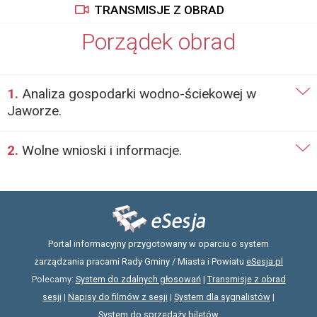
TRANSMISJE Z OBRAD
Porządek obrad
1.
Analiza gospodarki wodno-ściekowej w
Jaworze.
2.
Wolne wnioski i informacje.
Portal informacyjny przygotowany w oparciu o system
zarządzania pracami Rady Gminy / Miasta i Powiatu
eSesja.pl
Polecamy:
System do zdalnych głosowań
|
Transmisje z obrad
sesji
|
Napisy do filmów z sesji
|
System dla sygnalistów
|
System do sprzedaży biletów