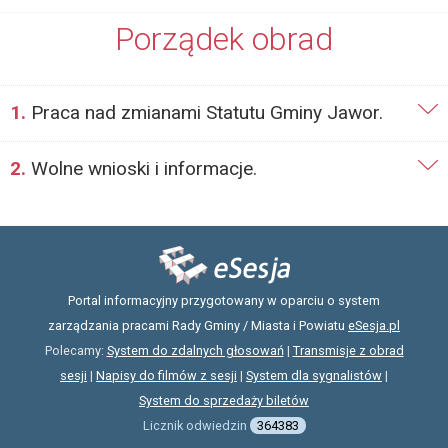
Porządek obrad
1.
Praca nad zmianami Statutu Gminy Jawor.
2.
Wolne wnioski i informacje.
Portal informacyjny przygotowany w oparciu o system
zarządzania pracami Rady Gminy / Miasta i Powiatu
eSesja.pl
Polecamy:
System do zdalnych głosowań
|
Transmisje z obrad
sesji
|
Napisy do filmów z sesji
|
System dla sygnalistów
|
System do sprzedaży biletów
Licznik odwiedzin
364383