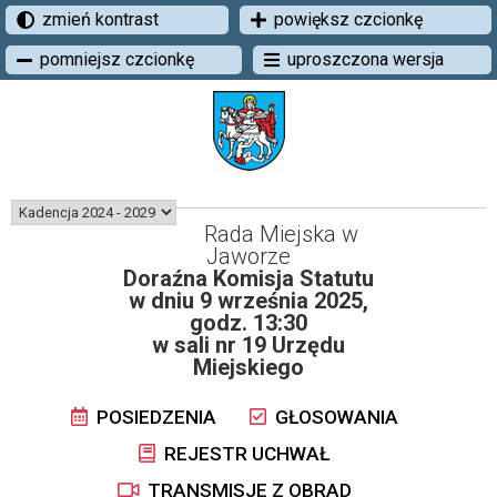
zmień kontrast
powiększ czcionkę
pomniejsz czcionkę
uproszczona wersja
Rada Miejska w
Jaworze
Doraźna Komisja Statutu
w dniu 9 września 2025,
godz. 13:30
w sali nr 19 Urzędu
Miejskiego
POSIEDZENIA
GŁOSOWANIA
REJESTR UCHWAŁ
TRANSMISJE Z OBRAD