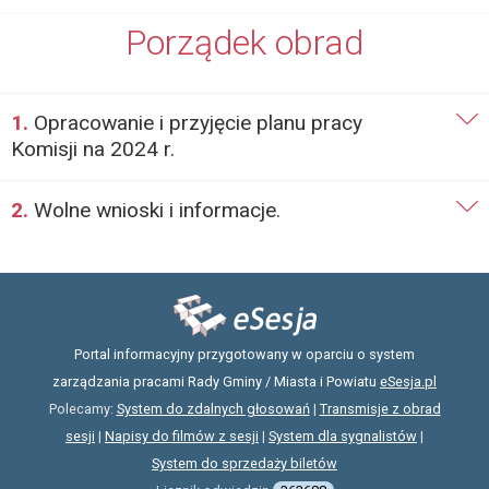
Porządek obrad
1.
Opracowanie i przyjęcie planu pracy
Komisji na 2024 r.
2.
Wolne wnioski i informacje.
Portal informacyjny przygotowany w oparciu o system
zarządzania pracami Rady Gminy / Miasta i Powiatu
eSesja.pl
Polecamy:
System do zdalnych głosowań
|
Transmisje z obrad
sesji
|
Napisy do filmów z sesji
|
System dla sygnalistów
|
System do sprzedaży biletów