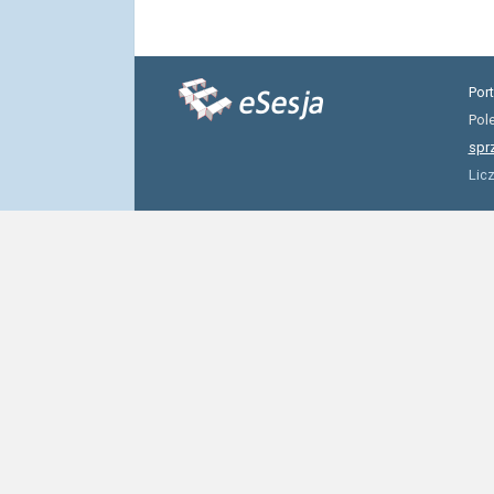
Por
Pol
spr
Lic