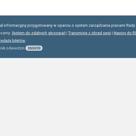
tal informacyjny przygotowany w oparciu o system zarządzania pracami Rady 
ecamy:
System do zdalnych głosowań
|
Transmisje z obrad sesji
|
Napisy do fi
zedaży biletów
znik odwiedzin
363659