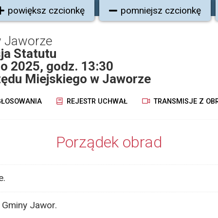
powiększ czcionkę
pomniejsz czcionkę
w Jaworze
ja Statutu
go 2025, godz. 13:30
rzędu Miejskiego w Jaworze
ŁOSOWANIA
REJESTR UCHWAŁ
TRANSMISJE Z OB
Porządek obrad
e.
 Gminy Jawor.