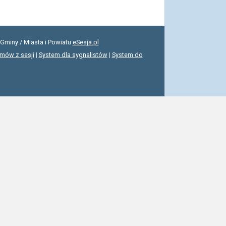
Gminy / Miasta i Powiatu
eSesja.pl
lmów z sesji
|
System dla sygnalistów
|
System do