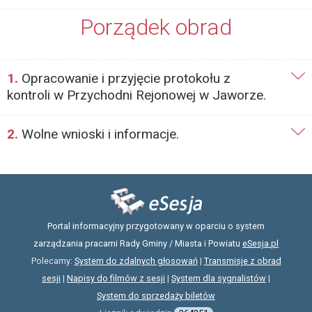
Porządek obrad
1.
Opracowanie i przyjęcie protokołu z
kontroli w Przychodni Rejonowej w Jaworze.
2.
Wolne wnioski i informacje.
Portal informacyjny przygotowany w oparciu o system
zarządzania pracami Rady Gminy / Miasta i Powiatu
eSesja.pl
Polecamy:
System do zdalnych głosowań
|
Transmisje z obrad
sesji
|
Napisy do filmów z sesji
|
System dla sygnalistów
|
System do sprzedaży biletów