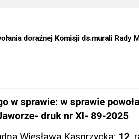
łania doraźnej Komisji ds.murali Rady M
go w sprawie:
w sprawie powoła
Jaworze- druk nr XI- 89-2025
radna Wiesława Kasprzycka:
12
,