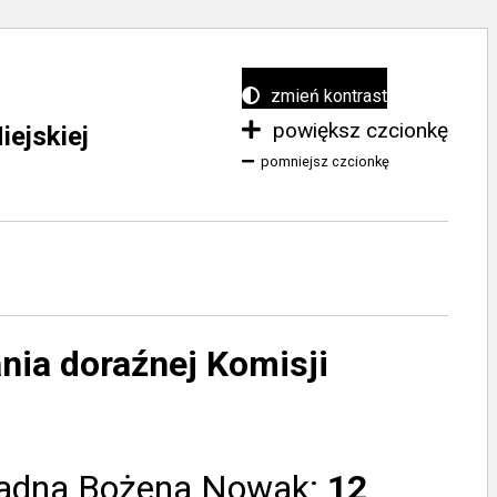
zmień kontrast
powiększ czcionkę
iejskiej
pomniejsz czcionkę
nia doraźnej Komisji
 radna Bożena Nowak:
12
,