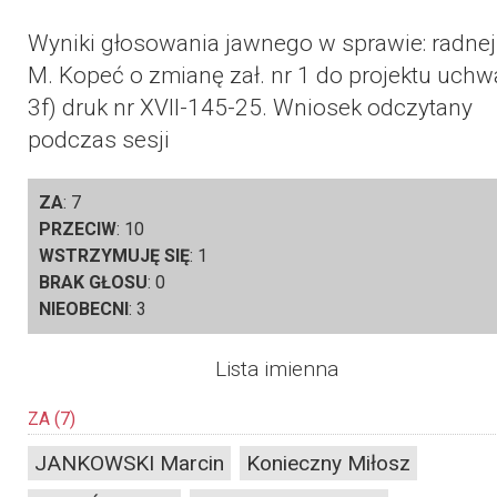
Wyniki głosowania jawnego w sprawie:
radnej
M. Kopeć o zmianę zał. nr 1 do projektu uchw
3f) druk nr XVII-145-25. Wniosek odczytany
podczas sesji
ZA
:
7
PRZECIW
:
10
WSTRZYMUJĘ SIĘ
:
1
BRAK GŁOSU
:
0
NIEOBECNI
:
3
Lista imienna
ZA
(7)
JANKOWSKI Marcin
Konieczny Miłosz