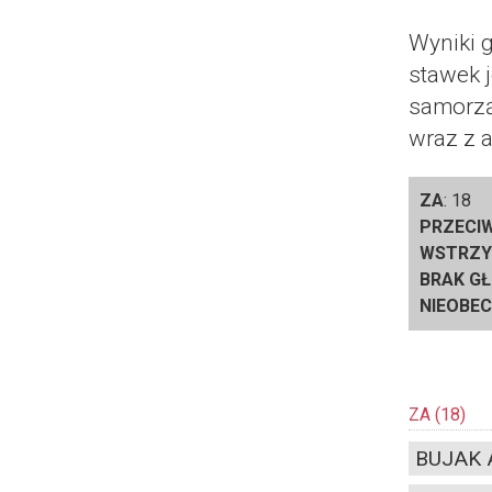
Wyniki 
stawek 
samorzą
wraz z 
ZA
:
18
PRZECI
WSTRZY
BRAK G
NIEOBEC
ZA
(18)
BUJAK A