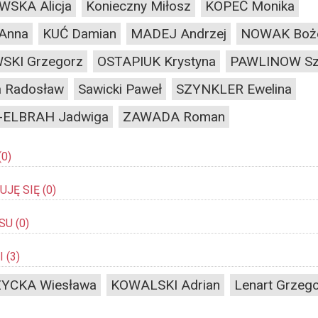
WSKA Alicja
Konieczny Miłosz
KOPEĆ Monika
Anna
KUĆ Damian
MADEJ Andrzej
NOWAK Boż
SKI Grzegorz
OSTAPIUK Krystyna
PAWLINOW S
 Radosław
Sawicki Paweł
SZYNKLER Ewelina
ELBRAH Jadwiga
ZAWADA Roman
(0)
JĘ SIĘ
(0)
SU
(0)
I
(3)
YCKA Wiesława
KOWALSKI Adrian
Lenart Grzeg