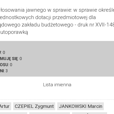
głosowania jawnego w sprawie:
w sprawie określ
jednostkowych dotacji przedmiotowej dla
dowego zakładu budżetowego - druk nr XVII-14
autoporawką
W
:
0
MUJĘ SIĘ
:
0
ŁOSU
:
0
NI
:
3
Lista imienna
rtur
CZEPIEL Zygmunt
JANKOWSKI Marcin